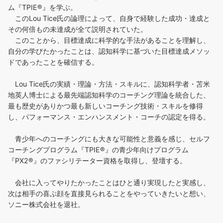
ム『TPIE®』を学ぶ。
このLou Tice氏の論理によって、自身で経験した成功・達成と
その何倍もの未達成が全て説明されていた。
このことから、目標達成に科学的な手法があることを理解し、
自分の学びたかったことは、認知科学に基づいた目標達成メソッ
ドであったことを確信する。
Lou Tice氏の実績・理論・方法・スキルに、認知科学者・苫米
地英人博士による最先端認知科学のコーチング理論を統合した、
最も歴史がありかつ最も新しいコーチング技術・スキルを修得
し、パフォーマンス・エンハンスメント・コーチの認定を得る。
青少年へのコーチングにも大きな可能性と意義を感じ、セルフ
コーチングプログラム『TPIE®』の青少年向けプログラム
『PX2®』のファシリテーター資格を取得し、登壇する。
会社に入ってやりたかったことはひと通り実現したと実感し、
次は相手の喜ぶ顔を直接見られることをやっていきたいと想い、
ソニー株式会社を退社。