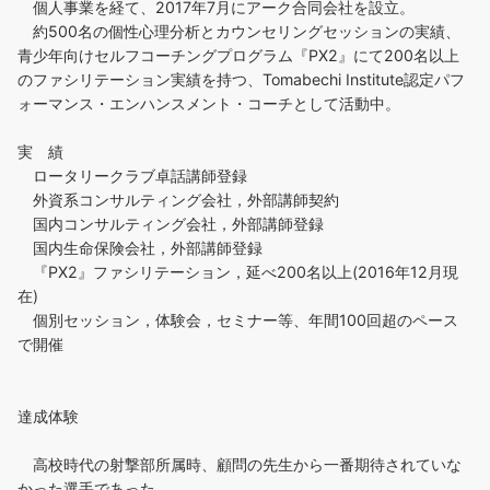
個人事業を経て、2017年7月にアーク合同会社を設立。
約500名の個性心理分析とカウンセリングセッションの実績、
青少年向けセルフコーチングプログラム『PX2』にて200名以上
のファシリテーション実績を持つ、Tomabechi Institute認定パフ
ォーマンス・エンハンスメント・コーチとして活動中。
実 績
ロータリークラブ卓話講師登録
外資系コンサルティング会社，外部講師契約
国内コンサルティング会社，外部講師登録
国内生命保険会社，外部講師登録
『PX2』ファシリテーション，延べ200名以上(2016年12月現
在)
個別セッション，体験会，セミナー等、年間100回超のペース
で開催
達成体験
高校時代の射撃部所属時、顧問の先生から一番期待されていな
かった選手であった。