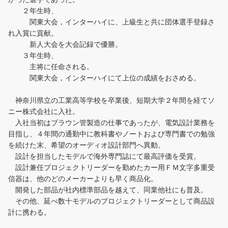
２年生時、
関東大会，インターハイに、上級生と共に団体選手登録さ
れ入賞に貢献。
新人大会を大会記録で優勝。
３年生時、
主将に任命される。
関東大会，インターハイにて上位の成績をおさめる。
神奈川県立の工業高等学校を卒業後、短期大学２年間を経てソ
ニー株式会社に入社。
入社当初はブラウン管製造の仕事であったが、電気設計業務を
目指し、４年間の通勤中に教科書やノートおよび専門書での勉強
を続けた末、希望のオーディオ設計部門へ異動。
設計を担当したモデルで海外専門誌にて最高評価を受賞。
設計兼任プロジェクトリーダーを勤めたカー用ＦＭ文字多重受
信器は、他のどのメーカーよりも早く商品化。
開発した部品が社内標準部品を越えて、同業他社にも普及。
その他、延べ数十モデルのプロジェクトリーダーとして商品設
計に携わる。