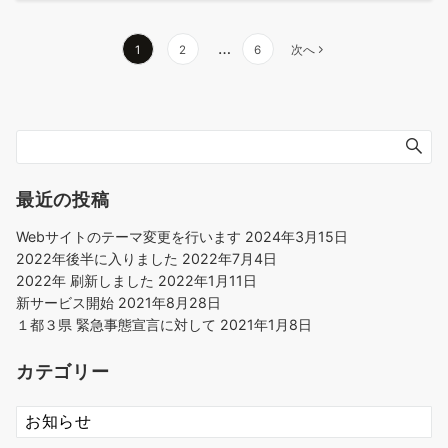
投
…
1
2
6
次へ
稿
の
ペ
ー
ジ
送
最近の投稿
り
Webサイトのテーマ変更を行います
2024年3月15日
2022年後半に入りました
2022年7月4日
2022年 刷新しました
2022年1月11日
新サービス開始
2021年8月28日
１都３県 緊急事態宣言に対して
2021年1月8日
カテゴリー
カ
テ