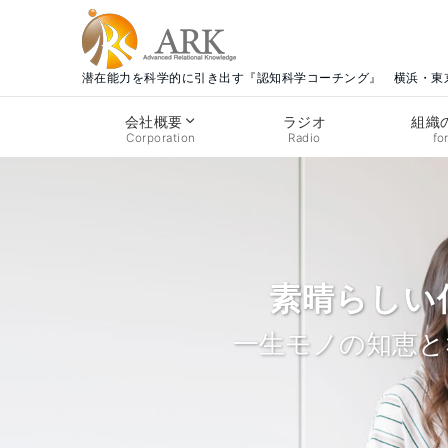
潜在能力を科学的に引き出す『認知科学コーチング』 横浜・
ラジオ
会社概要
組織
Radio
Corporation
fo
素晴らしい
Welco
突
一生モノの知恵と
『心・技・体』
飛躍的な成
BE DO 