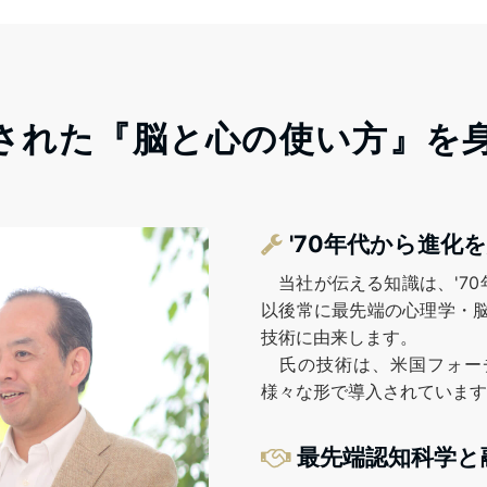
された『脳と心の使い方』を
'70年代から進化
当社が伝える知識は、'70
以後常に最先端の心理学・脳科
技術に由来します。
氏の技術は、米国フォーチ
様々な形で導入されています
最先端認知科学と