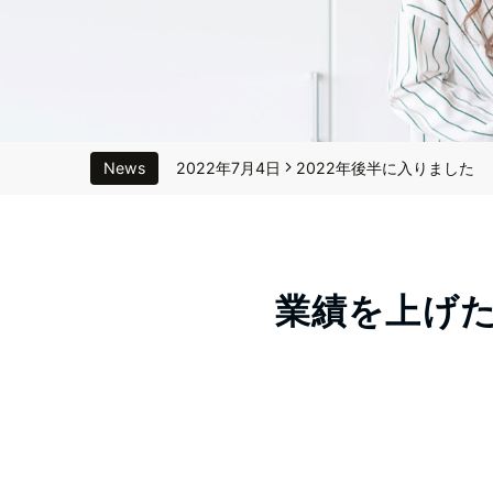
News
2022年7月4日
2022年後半に入りました
2022年1月11日
2022年 刷新しました
2021年8月28日
新サービス開始
業績を上げ
2021年1月8日
１都３県 緊急事態宣言に対
2024年3月15日
Webサイトのテーマ変更