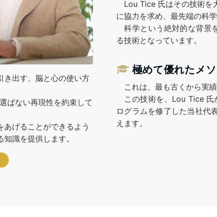
Lou Tice 氏はその技
に協力を求め、最先端の科学
科学という絶対的な背景を
る技術となっています。
極めて優れたメソ
引き出す、脳と心の使い方
これは、最も古くから実績
この技術を、Lou Tice 氏
も選ばない再現性を約束して
ログラムを修了した当社代表
えます。
をあげることができるよう
る知識を提供します。