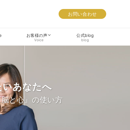
お問い合わせ
e
公式blog
お客様の声
blog
Voice
たいあなたへ
b Site
たへ
を
『脳と心』の使い方
志でコントロール
世界に影響を
チベーションを