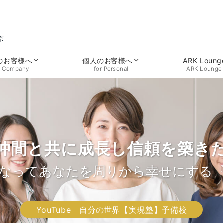
東京
ARK Loung
のお客様へ
個人のお客様へ
ARK Lounge
r Company
for Personal
仲間と共に成長し信頼を築き
me to ARK Inc. Official We
出したリーダーを目指すあな
あなたらしいライフスタイル
大きな目標へ挑むあなたへ
なってあなたを周りから幸せにする
の“心”を整えて自分の人生は自分の意
果を上げるチームを創り仕事を通じで
HAVE の“BE”を見つけて湧き溢れるモ
Ready to Start Your Engine?
YouTube 自分の世界【実現塾】予備校
YouTube 自分の世界【実現塾】予備校
YouTube 自分の世界【実現塾】予備校
YouTube 自分の世界【実現塾】予備校
YouTube 自分の世界【実現塾】予備校