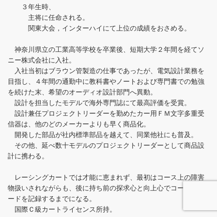
３年生時、
主将に任命される。
関東大会，インターハイにて上位の成績をおさめる。
神奈川県立の工業高等学校を卒業後、短期大学２年間を経てソ
ニー株式会社に入社。
入社当初はブラウン管製造の仕事であったが、電気設計業務を
目指し、４年間の通勤中に教科書やノートおよび専門書での勉強
を続けた末、希望のオーディオ設計部門へ異動。
設計を担当したモデルで海外専門誌にて最高評価を受賞。
設計兼任プロジェクトリーダーを勤めたカー用ＦＭ文字多重受
信器は、他のどのメーカーよりも早く商品化。
開発した部品が社内標準部品を越えて、同業他社にも普及。
その他、延べ数十モデルのプロジェクトリーダーとして商品設
計に携わる。
レーシングカートでは才能に恵まれず、最初はコース上の障害
物扱いされながらも、後に持ち前の探求心と向上心でコースレコ
ードを記録するまでになる。
国際Ｃ級カートライセンス所持。