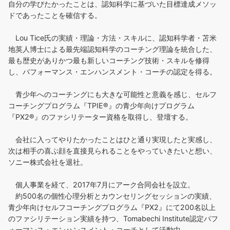
自分の学びたかったことは、認知科学に基づいた目標達成メソッ
ドであったことを確信する。
Lou Tice氏の実績・理論・方法・スキルに、認知科学者・苫米
地英人博士による最先端認知科学のコーチング理論を統合した、
最も歴史がありかつ最も新しいコーチング技術・スキルを修得
し、パフォーマンス・エンハンスメント・コーチの認定を得る。
青少年へのコーチングにも大きな可能性と意義を感じ、セルフ
コーチングプログラム『TPIE®』の青少年向けプログラム
『PX2®』のファシリテーター資格を取得し、登壇する。
会社に入ってやりたかったことはひと通り実現したと実感し、
次は相手の喜ぶ顔を直接見られることをやっていきたいと想い、
ソニー株式会社を退社。
個人事業を経て、2017年7月にアーク合同会社を設立。
約500名の個性心理分析とカウンセリングセッションの実績、
青少年向けセルフコーチングプログラム『PX2』にて200名以上
のファシリテーション実績を持つ、Tomabechi Institute認定パフ
ォーマンス・エンハンスメント・コーチとして活動中。