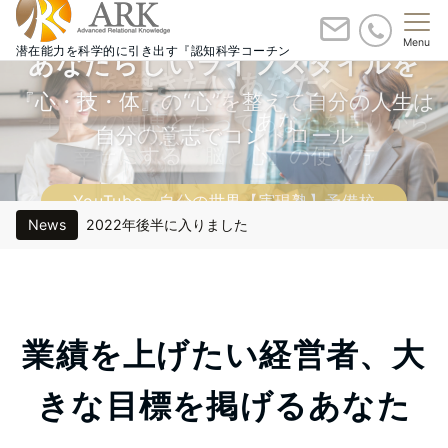
突出したリーダーを目指すあなた
素晴らしい仲間と共に成長し信頼
Menu
潜在能力を科学的に引き出す『認知科学コーチン
Welcome to ARK Inc. Official
あなたらしいライフスタイルを
大きな目標へ挑むあなたへ
グ』 横浜・東京
を築きたいあなたへ
へ
Web Site
『心・技・体』の“心”を整えて自分の人生は
BE DO HAVE の“BE”を見つけて湧き溢れる
飛躍的な成果を上げるチームを創り仕事を通
一生モノの知恵となってあなたを周りから
自分の意志でコントロール
モチベーションを
Ready to Start Your Engine?
幸せにする『脳と心』の使い方
じで世界に影響を
YouTube 自分の世界【実現塾】予備校
YouTube 自分の世界【実現塾】予備校
YouTube 自分の世界【実現塾】予備校
YouTube 自分の世界【実現塾】予備校
YouTube 自分の世界【実現塾】予備校
News
2022年後半に入りました
2022年 刷新しました
新サービス開始
業績を上げたい経営者、大
１都３県 緊急事態宣言に対して
きな目標を掲げるあなた
Webサイトのテーマ変更を行います