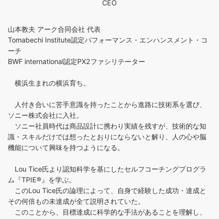
CEO
山本教夫 アーク合同会社 代表
Tomabechi Institute認定パフォーマンス・エンハンスメント・コ
ーチ
BWF international認定PX2ファシリテーター
横浜生まれの横浜育ち。
人付き合いに苦手意識を持ったことから進路に技術系を選び、
ソニー株式会社に入社。
ソニー社員時代は商品設計に携わり実績を残すが、技術的な知
識・スキルだけでは想ったとおりにならないと解り、人の心や脳
機能について興味を持つようになる。
Lou Tice氏より認知科学を基にしたセルフコーチングプログラ
ム『TPIE®』を学ぶ。
このLou Tice氏の論理によって、自身で経験した成功・達成と
その何倍もの未達成が全て説明されていた。
このことから、目標達成に科学的な手法があることを理解し、